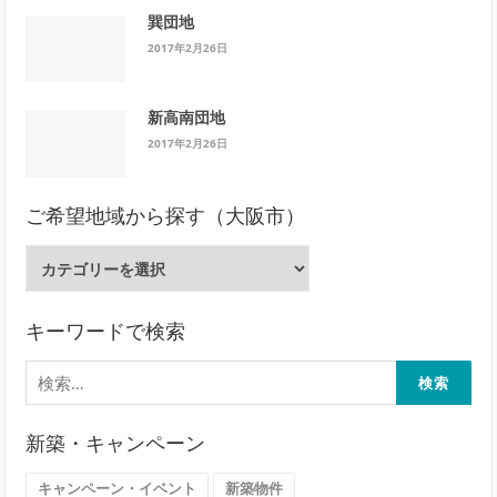
巽団地
2017年2月26日
新高南団地
2017年2月26日
ご希望地域から探す（大阪市）
ご
希
望
地
キーワードで検索
域
検
か
索:
ら
探
新築・キャンペーン
す
（大
キャンペーン・イベント
新築物件