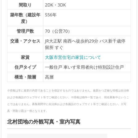
間取り
2DK・3DK
築年数（建設年
S56年
度）
管理戸数
70（公営70）
交通・アクセス
JR大正駅 南西へ徒歩約29分 バス新千歳停
留所 すぐ
家賃
大阪市営住宅の家賃について
住戸タイプ
一般住戸 車いす常用者向け特別設計住戸
構造・階層
高層
※情報は常に最新の内容であることを保証するものではありません。最新かつ正確な情報は自治体
および各施設のウェブサイト等でご確認ください。※情報は物件一覧であり、現在募集中というこ
とではありません。募集期間中に自治体および各施設のウェブサイト等でご確認ください。※写
真・間取り図は一例となります。
北村団地の外観写真・室内写真