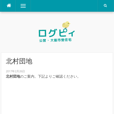
コ
メニュー
ン
テ
ン
ツ
へ
ス
キ
ッ
プ
北村団地
2017年2月26日
北村団地
のご案内。下記よりご確認ください。