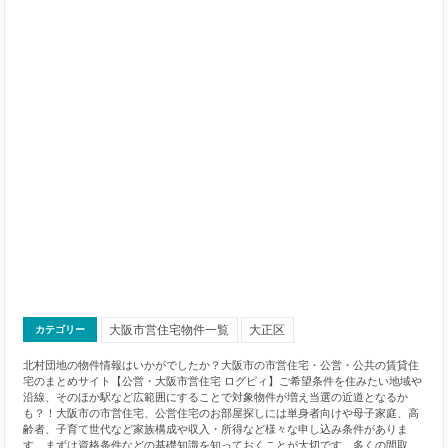
大阪市営住宅物件一覧
大正区
カテゴリー
北村団地の物件情報はいかがでしたか？大阪市の市営住宅・公営・公共の賃貸住
宅のまとめサイト【公営・大阪市営住宅 ログピィ】ご希望条件を住みたい地域や
沿線、そのほか駅など広範囲にすることで対象物件が増え当選の近道となるか
も？！大阪市の市営住宅、公営住宅のお部屋探しには単身者向けや母子家庭、高
齢者、子育て世代など家族構成や収入・所得など様々な申し込み条件がありま
す。まずは資格条件などの基礎知識を知っておくことが大切です。多くの間取