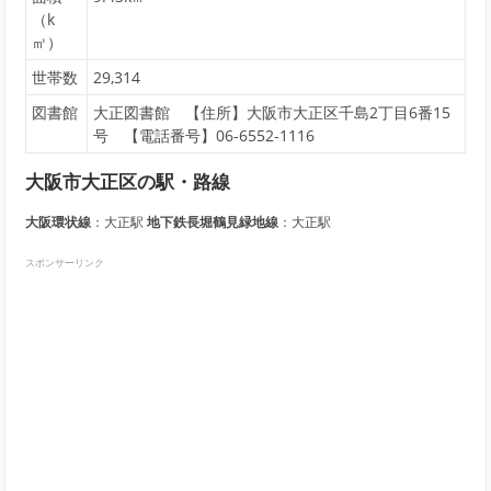
（k
㎡）
世帯数
29,314
図書館
大正図書館 【住所】大阪市大正区千島2丁目6番15
号 【電話番号】06-6552-1116
大阪市大正区の駅・路線
大阪環状線
：大正駅
地下鉄長堀鶴見緑地線
：大正駅
スポンサーリンク