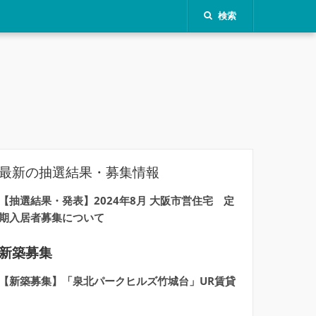
検索
最新の抽選結果・募集情報
【抽選結果・発表】2024年8月 大阪市営住宅 定
期入居者募集について
新築募集
【新築募集】「泉北パークヒルズ竹城台」UR賃貸