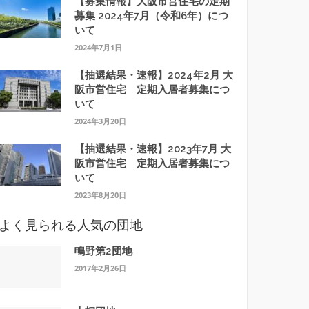
【募集情報】大阪市営住宅の定期
募集 2024年7月（令和6年）につ
いて
2024年7月1日
【抽選結果・速報】2024年2月 大
阪市営住宅 定期入居者募集につ
いて
2024年3月20日
【抽選結果・速報】2023年7月 大
阪市営住宅 定期入居者募集につ
いて
2023年8月20日
よく見られる人気の団地
鴫野第2団地
2017年2月26日