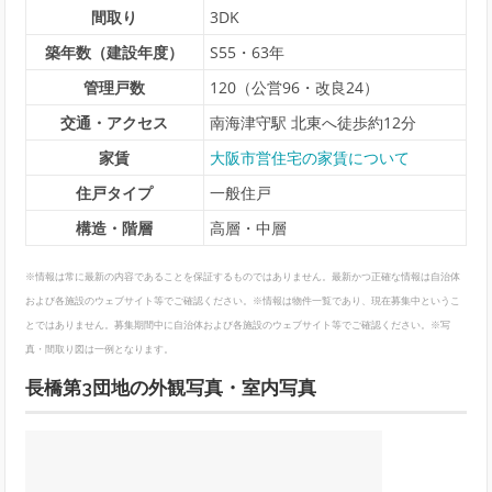
間取り
3DK
築年数（建設年度）
S55・63年
管理戸数
120（公営96・改良24）
交通・アクセス
南海津守駅 北東へ徒歩約12分
家賃
大阪市営住宅の家賃について
住戸タイプ
一般住戸
構造・階層
高層・中層
※情報は常に最新の内容であることを保証するものではありません。最新かつ正確な情報は自治体
および各施設のウェブサイト等でご確認ください。※情報は物件一覧であり、現在募集中というこ
とではありません。募集期間中に自治体および各施設のウェブサイト等でご確認ください。※写
真・間取り図は一例となります。
長橋第3団地の外観写真・室内写真