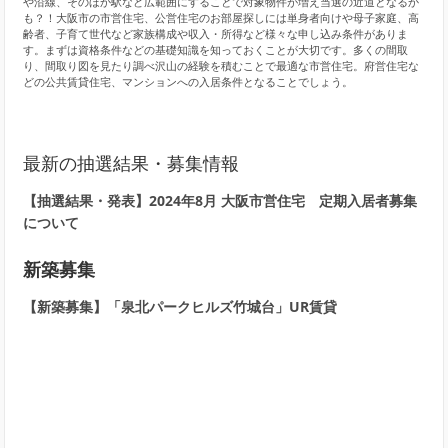
や沿線、そのほか駅など広範囲にすることで対象物件が増え当選の近道となるか
も？！大阪市の市営住宅、公営住宅のお部屋探しには単身者向けや母子家庭、高
齢者、子育て世代など家族構成や収入・所得など様々な申し込み条件がありま
す。まずは資格条件などの基礎知識を知っておくことが大切です。多くの間取
り、間取り図を見たり調べ沢山の経験を積むことで最適な市営住宅。府営住宅な
どの公共賃貸住宅、マンションへの入居条件となることでしょう。
最新の抽選結果・募集情報
【抽選結果・発表】2024年8月 大阪市営住宅 定期入居者募集
について
新築募集
【新築募集】「泉北パークヒルズ竹城台」UR賃貸