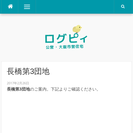
コ
メニュー
ン
テ
ン
ツ
へ
ス
キ
ッ
プ
長橋第3団地
2017年2月26日
長橋第3団地
のご案内。下記よりご確認ください。