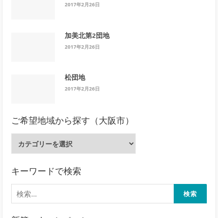
2017年2月26日
加美北第2団地
2017年2月26日
松団地
2017年2月26日
ご希望地域から探す（大阪市）
ご
希
望
地
キーワードで検索
域
検
か
索:
ら
探