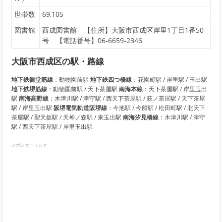
世帯数
69,105
図書館
西成図書館 【住所】大阪市西成区岸里1丁目1番50
号 【電話番号】06-6659-2346
大阪市西成区の駅・路線
地下鉄御堂筋線
：動物園前駅
地下鉄四つ橋線
：花園町駅 / 岸里駅 / 玉出駅
地下鉄堺筋線
：動物園前駅 / 天下茶屋駅
南海本線
：天下茶屋駅 / 岸里玉出
駅
南海高野線
：木津川駅 / 津守駅 / 西天下茶屋駅 / 萩ノ茶屋駅 / 天下茶屋
駅 / 岸里玉出駅
阪堺電気軌道阪堺線
：今池駅 / 今船駅 / 松田町駅 / 北天下
茶屋駅 / 聖天坂駅 / 天神ノ森駅 / 東玉出駅
南海汐見橋線
：木津川駅 / 津守
駅 / 西天下茶屋駅 / 岸里玉出駅
スポンサーリンク