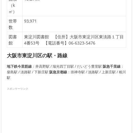
（k
㎡）
世帯
93,971
数
図書
東淀川図書館 【住所】大阪市東淀川区東淡路１丁目
館
4番53号 【電話番号】06-6323-5476
大阪市東淀川区の駅・路線
地下鉄今里筋線
：井高野駅 / 瑞光四丁目駅 / だいどう豊里駅
阪急千里線
：
柴島駅 / 淡路駅 / 下新庄駅
阪急京都線
：崇禅寺駅 / 淡路駅 / 上新庄駅 / 相川
駅
スポンサーリンク