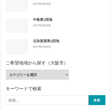
2017年2月26日
中島第2団地
2017年2月26日
北加賀屋第5団地
2017年2月26日
ご希望地域から探す（大阪市）
ご
希
望
地
キーワードで検索
域
検
か
索:
ら
探