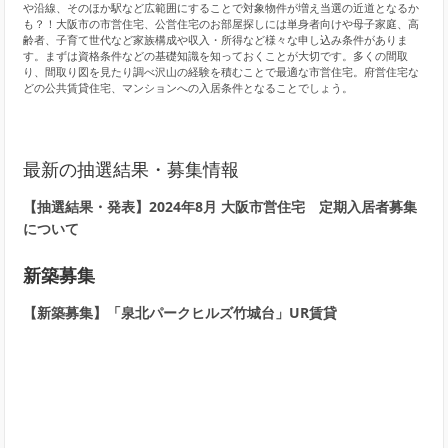
や沿線、そのほか駅など広範囲にすることで対象物件が増え当選の近道となるか
も？！大阪市の市営住宅、公営住宅のお部屋探しには単身者向けや母子家庭、高
齢者、子育て世代など家族構成や収入・所得など様々な申し込み条件がありま
す。まずは資格条件などの基礎知識を知っておくことが大切です。多くの間取
り、間取り図を見たり調べ沢山の経験を積むことで最適な市営住宅。府営住宅な
どの公共賃貸住宅、マンションへの入居条件となることでしょう。
最新の抽選結果・募集情報
【抽選結果・発表】2024年8月 大阪市営住宅 定期入居者募集
について
新築募集
【新築募集】「泉北パークヒルズ竹城台」UR賃貸