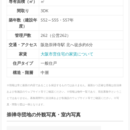
専有面積（㎡）
㎡
間取り
3DK
築年数（建設年
S52～S55・S57年
度）
管理戸数
262（公営262）
交通・アクセス
阪急崇禅寺駅 北へ徒歩約6分
家賃
大阪市営住宅の家賃について
住戸タイプ
一般住戸
構造・階層
中層
※情報は常に最新の内容であることを保証するものではありません。最新かつ正確な情報は自治体
および各施設のウェブサイト等でご確認ください。※情報は物件一覧であり、現在募集中というこ
とではありません。募集期間中に自治体および各施設のウェブサイト等でご確認ください。※写
真・間取り図は一例となります。
崇禅寺団地の外観写真・室内写真