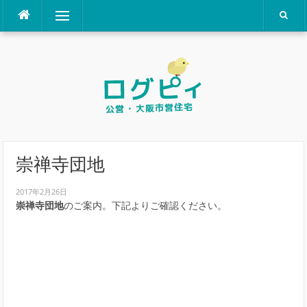
コ
メニュー
ン
テ
ン
ツ
へ
ス
キ
ッ
プ
崇禅寺団地
2017年2月26日
崇禅寺団地
のご案内。下記よりご確認ください。