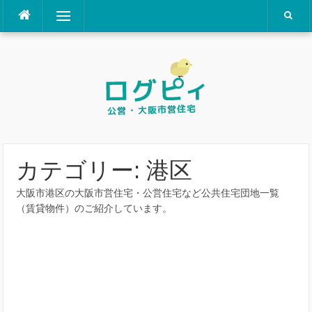
コ
メニュー
ン
テ
ン
ツ
へ
ス
キ
ッ
プ
カテゴリー:
港区
大阪市港区の大阪市営住宅・公営住宅など公共住宅団地一覧
（賃貸物件）のご紹介しています。