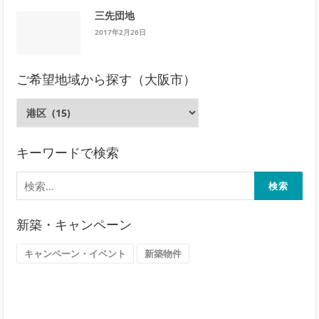
三先団地
2017年2月26日
ご希望地域から探す（大阪市）
ご
希
望
地
キーワードで検索
域
検
か
索:
ら
探
新築・キャンペーン
す
（大
キャンペーン・イベント
新築物件
阪
市）