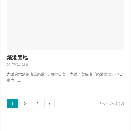
築港団地
2017年2月26日
大阪府大阪市港区築港1丁目の公営・大阪市営住宅「築港団地」のご
案内。...
ペ
ペ
ペ
投
1
2
3
1ページ中3件目
ー
ー
ー
稿
ジ
ジ
ジ
の
ペ
ー