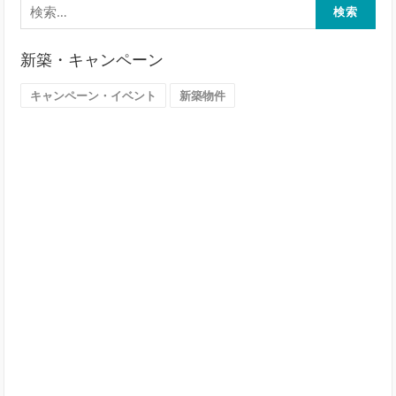
か
索:
ら
探
新築・キャンペーン
す
（大
キャンペーン・イベント
新築物件
阪
市）