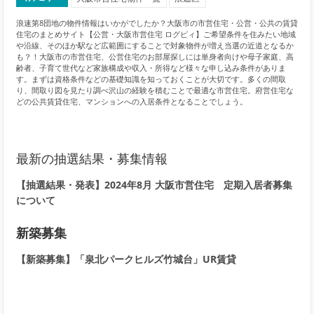
浪速第8団地の物件情報はいかがでしたか？大阪市の市営住宅・公営・公共の賃貸
住宅のまとめサイト【公営・大阪市営住宅 ログピィ】ご希望条件を住みたい地域
や沿線、そのほか駅など広範囲にすることで対象物件が増え当選の近道となるか
も？！大阪市の市営住宅、公営住宅のお部屋探しには単身者向けや母子家庭、高
齢者、子育て世代など家族構成や収入・所得など様々な申し込み条件がありま
す。まずは資格条件などの基礎知識を知っておくことが大切です。多くの間取
り、間取り図を見たり調べ沢山の経験を積むことで最適な市営住宅。府営住宅な
どの公共賃貸住宅、マンションへの入居条件となることでしょう。
最新の抽選結果・募集情報
【抽選結果・発表】2024年8月 大阪市営住宅 定期入居者募集
について
新築募集
【新築募集】「泉北パークヒルズ竹城台」UR賃貸