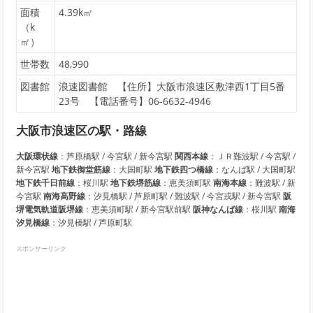
面積
4.39k㎡
（k
㎡）
世帯数
48,990
図書館
浪速図書館 【住所】大阪市浪速区敷津西1丁目5番
23号 【電話番号】06-6632-4946
大阪市浪速区の駅・路線
大阪環状線
：芦原橋駅 / 今宮駅 / 新今宮駅
関西本線
：ＪＲ難波駅 / 今宮駅 /
新今宮駅
地下鉄御堂筋線
：大国町駅
地下鉄四つ橋線
：なんば駅 / 大国町駅
地下鉄千日前線
：桜川駅
地下鉄堺筋線
：恵美須町駅
南海本線
：難波駅 / 新
今宮駅
南海高野線
：汐見橋駅 / 芦原町駅 / 難波駅 / 今宮戎駅 / 新今宮駅
阪
堺電気軌道阪堺線
：恵美須町駅 / 新今宮駅前駅
阪神なんば線
：桜川駅
南海
汐見橋線
：汐見橋駅 / 芦原町駅
スポンサーリンク