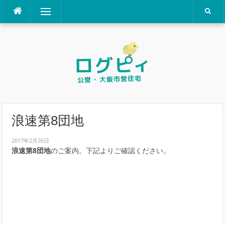
コ
メニュー
ン
テ
ン
ツ
へ
ス
キ
ッ
プ
浪速第8団地
2017年2月26日
浪速第8団地
のご案内。下記よりご確認ください。