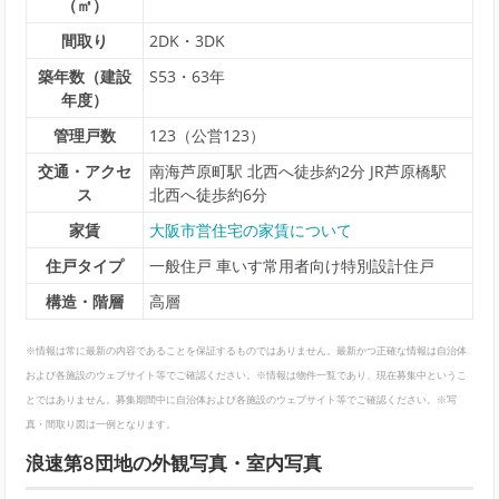
（㎡）
間取り
2DK・3DK
築年数（建設
S53・63年
年度）
管理戸数
123（公営123）
交通・アクセ
南海芦原町駅 北西へ徒歩約2分 JR芦原橋駅
ス
北西へ徒歩約6分
家賃
大阪市営住宅の家賃について
住戸タイプ
一般住戸 車いす常用者向け特別設計住戸
構造・階層
高層
※情報は常に最新の内容であることを保証するものではありません。最新かつ正確な情報は自治体
および各施設のウェブサイト等でご確認ください。※情報は物件一覧であり、現在募集中というこ
とではありません。募集期間中に自治体および各施設のウェブサイト等でご確認ください。※写
真・間取り図は一例となります。
浪速第8団地の外観写真・室内写真