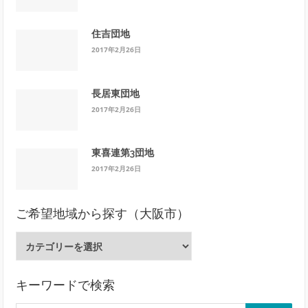
住吉団地
2017年2月26日
長居東団地
2017年2月26日
東喜連第3団地
2017年2月26日
ご希望地域から探す（大阪市）
ご
希
望
地
キーワードで検索
域
検