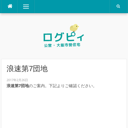
コ
メニュー
ン
テ
ン
ツ
へ
ス
キ
ッ
プ
浪速第7団地
2017年2月26日
浪速第7団地
のご案内。下記よりご確認ください。