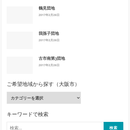
鶴見団地
2017年2月26日
我孫子団地
2017年2月26日
古市南第3団地
2017年2月26日
ご希望地域から探す（大阪市）
ご
希
望
地
キーワードで検索
域
検
か
索: