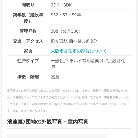
間取り
2DK・3DK
築年数（建設年
S52・57・59年
度）
管理戸数
308（公営308）
交通・アクセス
JR今宮駅 西へ徒歩約2分
家賃
大阪市営住宅の家賃について
住戸タイプ
一般住戸 車いす常用者向け特別設計住
戸
構造・階層
高層
※情報は常に最新の内容であることを保証するものではありません。最新かつ正確な情報は自治体
および各施設のウェブサイト等でご確認ください。※情報は物件一覧であり、現在募集中というこ
とではありません。募集期間中に自治体および各施設のウェブサイト等でご確認ください。※写
真・間取り図は一例となります。
浪速第7団地の外観写真・室内写真