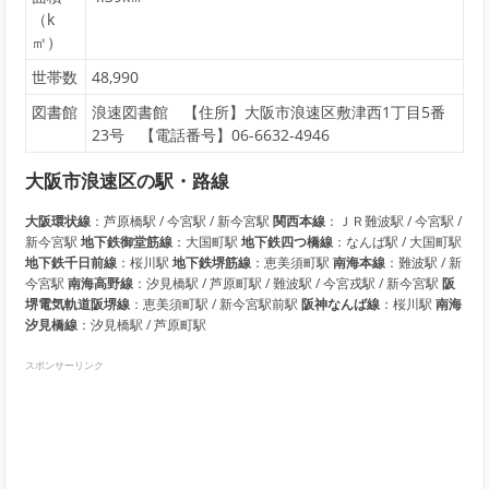
（k
㎡）
世帯数
48,990
図書館
浪速図書館 【住所】大阪市浪速区敷津西1丁目5番
23号 【電話番号】06-6632-4946
大阪市浪速区の駅・路線
大阪環状線
：芦原橋駅 / 今宮駅 / 新今宮駅
関西本線
：ＪＲ難波駅 / 今宮駅 /
新今宮駅
地下鉄御堂筋線
：大国町駅
地下鉄四つ橋線
：なんば駅 / 大国町駅
地下鉄千日前線
：桜川駅
地下鉄堺筋線
：恵美須町駅
南海本線
：難波駅 / 新
今宮駅
南海高野線
：汐見橋駅 / 芦原町駅 / 難波駅 / 今宮戎駅 / 新今宮駅
阪
堺電気軌道阪堺線
：恵美須町駅 / 新今宮駅前駅
阪神なんば線
：桜川駅
南海
汐見橋線
：汐見橋駅 / 芦原町駅
スポンサーリンク