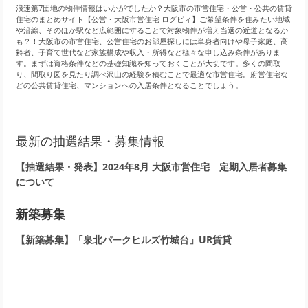
浪速第7団地の物件情報はいかがでしたか？大阪市の市営住宅・公営・公共の賃貸
住宅のまとめサイト【公営・大阪市営住宅 ログピィ】ご希望条件を住みたい地域
や沿線、そのほか駅など広範囲にすることで対象物件が増え当選の近道となるか
も？！大阪市の市営住宅、公営住宅のお部屋探しには単身者向けや母子家庭、高
齢者、子育て世代など家族構成や収入・所得など様々な申し込み条件がありま
す。まずは資格条件などの基礎知識を知っておくことが大切です。多くの間取
り、間取り図を見たり調べ沢山の経験を積むことで最適な市営住宅。府営住宅な
どの公共賃貸住宅、マンションへの入居条件となることでしょう。
最新の抽選結果・募集情報
【抽選結果・発表】2024年8月 大阪市営住宅 定期入居者募集
について
新築募集
【新築募集】「泉北パークヒルズ竹城台」UR賃貸