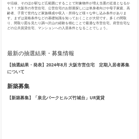
や沿線、そのほか駅など広範囲にすることで対象物件が増え当選の近道となるか
も？！大阪市の市営住宅、公営住宅のお部屋探しには単身者向けや母子家庭、高
齢者、子育て世代など家族構成や収入・所得など様々な申し込み条件がありま
す。まずは資格条件などの基礎知識を知っておくことが大切です。多くの間取
り、間取り図を見たり調べ沢山の経験を積むことで最適な市営住宅。府営住宅な
どの公共賃貸住宅、マンションへの入居条件となることでしょう。
最新の抽選結果・募集情報
【抽選結果・発表】2024年8月 大阪市営住宅 定期入居者募集
について
新築募集
【新築募集】「泉北パークヒルズ竹城台」UR賃貸