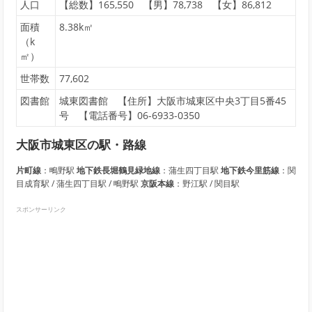
人口
【総数】165,550 【男】78,738 【女】86,812
面積
8.38k㎡
（k
㎡）
世帯数
77,602
図書館
城東図書館 【住所】大阪市城東区中央3丁目5番45
号 【電話番号】06-6933-0350
大阪市城東区の駅・路線
片町線
：鴫野駅
地下鉄長堀鶴見緑地線
：蒲生四丁目駅
地下鉄今里筋線
：関
目成育駅 / 蒲生四丁目駅 / 鴫野駅
京阪本線
：野江駅 / 関目駅
スポンサーリンク