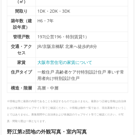
（㎡）
間取り
1DK・2DK・3DK
築年数（建
H6・7年
設年度）
管理戸数
197(公営196・特別賃貸1）
交通・アク
JR/京阪京橋駅 北東へ徒歩約8分
セス
家賃
大阪市営住宅の家賃について
住戸タイプ
一般住戸 高齢者ケア付特別設計住戸 車いす常
用者向け特別設計住戸
構造・階層
高層・中層
※情報は常に最新の内容であることを保証するものではありません。最新かつ正確な情報は自治体
および各施設のウェブサイト等でご確認ください。※情報は物件一覧であり、現在募集中というこ
とではありません。募集期間中に自治体および各施設のウェブサイト等でご確認ください。※写
真・間取り図は一例となります。
野江第2団地の外観写真・室内写真