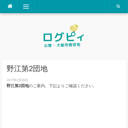
コ
メニュー
ン
テ
ン
ツ
へ
ス
キ
ッ
プ
野江第2団地
2017年2月26日
野江第2団地
のご案内。下記よりご確認ください。