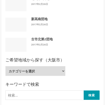
2017年2月26日
新高南団地
2017年2月26日
古市北第2団地
2017年2月26日
ご希望地域から探す（大阪市）
ご
希
望
地
キーワードで検索
域
検
か
索:
ら
探