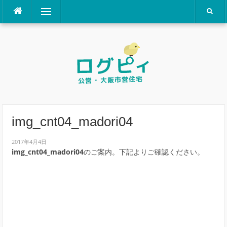
コ
メニュー
ン
テ
ン
ツ
へ
ス
キ
ッ
プ
img_cnt04_madori04
2017年4月4日
img_cnt04_madori04
のご案内。下記よりご確認ください。