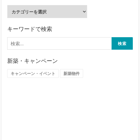
ご
希
望
地
キーワードで検索
域
検
か
索:
ら
探
新築・キャンペーン
す
（大
キャンペーン・イベント
新築物件
阪
市）