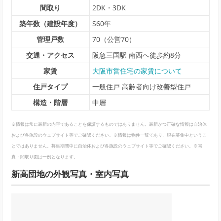
間取り
2DK・3DK
築年数（建設年度）
S60年
管理戸数
70（公営70）
交通・アクセス
阪急三国駅 南西へ徒歩約8分
家賃
大阪市営住宅の家賃について
住戸タイプ
一般住戸 高齢者向け改善型住戸
構造・階層
中層
※情報は常に最新の内容であることを保証するものではありません。最新かつ正確な情報は自治体
および各施設のウェブサイト等でご確認ください。※情報は物件一覧であり、現在募集中というこ
とではありません。募集期間中に自治体および各施設のウェブサイト等でご確認ください。※写
真・間取り図は一例となります。
新高団地の外観写真・室内写真