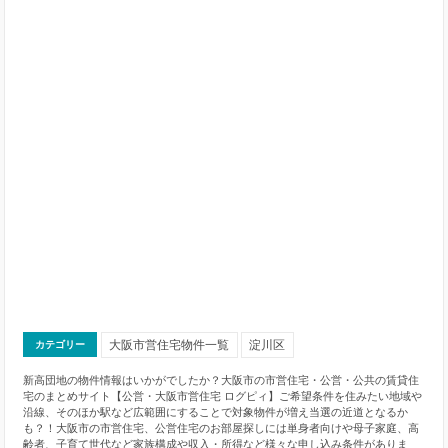
大阪市営住宅物件一覧
淀川区
カテゴリー
新高団地の物件情報はいかがでしたか？大阪市の市営住宅・公営・公共の賃貸住
宅のまとめサイト【公営・大阪市営住宅 ログピィ】ご希望条件を住みたい地域や
沿線、そのほか駅など広範囲にすることで対象物件が増え当選の近道となるか
も？！大阪市の市営住宅、公営住宅のお部屋探しには単身者向けや母子家庭、高
齢者、子育て世代など家族構成や収入・所得など様々な申し込み条件がありま