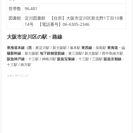
世帯数
96,481
図書館
淀川図書館 【住所】大阪市淀川区新北野1丁目10番
14号 【電話番号】06-6305-2346
大阪市淀川区の駅・路線
東海道本線（西
：東淀川駅 / 新大阪駅 / 塚本駅
東西線
：加島駅
東海道・山
陽新幹線
：新大阪駅
地下鉄御堂筋線
：東三国駅/ 新大阪駅 / 西中島南方駅
阪急神戸線
：十三駅 / 神崎川駅
阪急宝塚線
：十三駅 / 三国駅
阪急京都線
：
十三駅 / 南方駅
スポンサーリンク