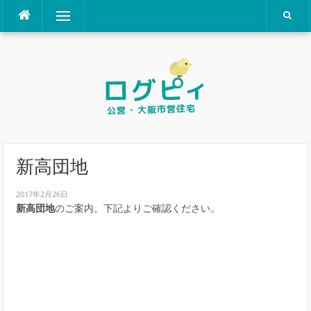
コ
メニュー
ン
テ
ン
ツ
へ
ス
キ
ッ
プ
新高団地
2017年2月26日
新高団地
のご案内。下記よりご確認ください。