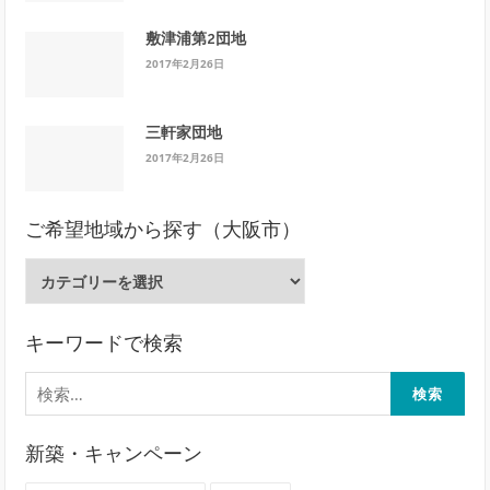
敷津浦第2団地
2017年2月26日
三軒家団地
2017年2月26日
ご希望地域から探す（大阪市）
ご
希
望
地
キーワードで検索
域
検
か
索:
ら
探
新築・キャンペーン
す
（大