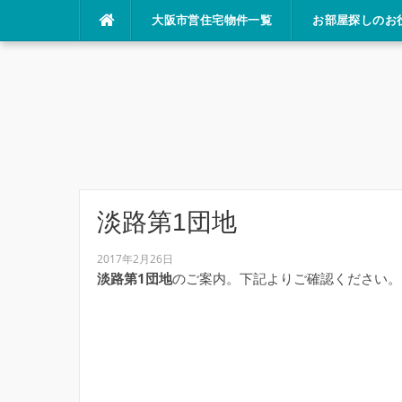
コ
大阪市営住宅物件一覧
お部屋探しのお
ン
テ
ン
ツ
へ
ス
キ
ッ
プ
淡路第1団地
2017年2月26日
淡路第1団地
のご案内。下記よりご確認ください。