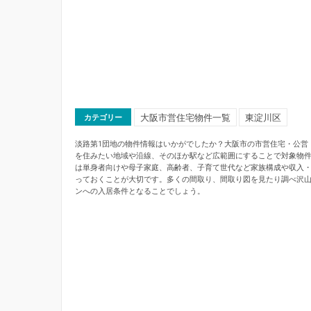
大阪市営住宅物件一覧
東淀川区
カテゴリー
淡路第1団地の物件情報はいかがでしたか？大阪市の市営住宅・公営
を住みたい地域や沿線、そのほか駅など広範囲にすることで対象物
は単身者向けや母子家庭、高齢者、子育て世代など家族構成や収入
っておくことが大切です。多くの間取り、間取り図を見たり調べ沢
ンへの入居条件となることでしょう。