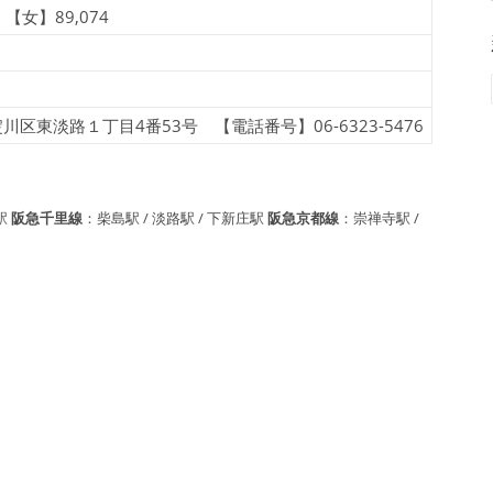
 【女】89,074
東淡路１丁目4番53号 【電話番号】06-6323-5476
駅
阪急千里線
：柴島駅 / 淡路駅 / 下新庄駅
阪急京都線
：崇禅寺駅 /