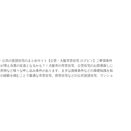
・公共の賃貸住宅のまとめサイト【公営・大阪市営住宅 ログピィ】ご希望条件
件が増え当選の近道となるかも？！大阪市の市営住宅、公営住宅のお部屋探しに
・所得など様々な申し込み条件があります。まずは資格条件などの基礎知識を知
山の経験を積むことで最適な市営住宅。府営住宅などの公共賃貸住宅、マンショ