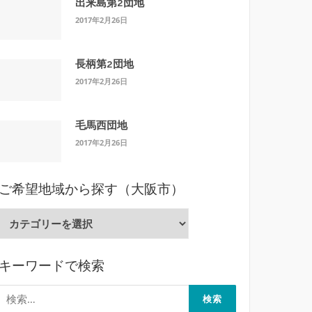
出来島第2団地
2017年2月26日
長柄第2団地
2017年2月26日
毛馬西団地
2017年2月26日
ご希望地域から探す（大阪市）
ご
希
望
キーワードで検索
地
域
検
か
索: