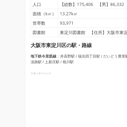
人口
【総数】175,406 【男】86,332
面積（k㎡）
13.27k㎡
世帯数
93,971
図書館
東淀川図書館 【住所】大阪市東淀川区
大阪市東淀川区の駅・路線
地下鉄今里筋線
：井高野駅 / 瑞光四丁目駅 / だいどう豊里
淡路駅 / 上新庄駅 / 相川駅
スポンサーリンク