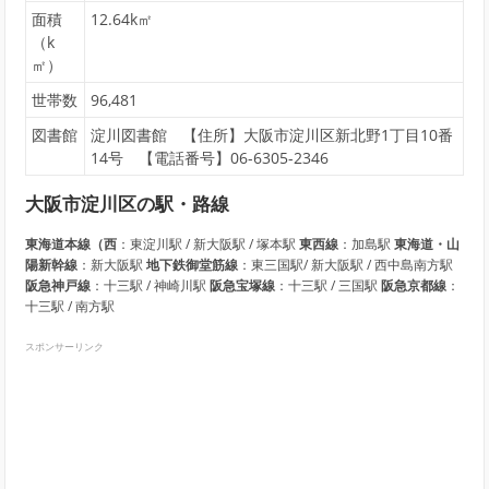
面積
12.64k㎡
（k
㎡）
世帯数
96,481
図書館
淀川図書館 【住所】大阪市淀川区新北野1丁目10番
14号 【電話番号】06-6305-2346
大阪市淀川区の駅・路線
東海道本線（西
：東淀川駅 / 新大阪駅 / 塚本駅
東西線
：加島駅
東海道・山
陽新幹線
：新大阪駅
地下鉄御堂筋線
：東三国駅/ 新大阪駅 / 西中島南方駅
阪急神戸線
：十三駅 / 神崎川駅
阪急宝塚線
：十三駅 / 三国駅
阪急京都線
：
十三駅 / 南方駅
スポンサーリンク