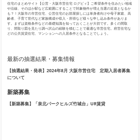
住宅のまとめサイト【公営・大阪市営住宅 ログピィ】ご希望条件を住みたい地域
や沿線、そのほか駅など広範囲にすることで対象物件が増え当選の近道となるか
も？！大阪市の市営住宅、公営住宅のお部屋探しには単身者向けや母子家庭、高
齢者、子育て世代など家族構成や収入・所得など様々な申し込み条件がありま
す。まずは資格条件などの基礎知識を知っておくことが大切です。多くの間取
り、間取り図を見たり調べ沢山の経験を積むことで最適な市営住宅。府営住宅な
どの公共賃貸住宅、マンションへの入居条件となることでしょう。
最新の抽選結果・募集情報
【抽選結果・発表】2024年8月 大阪市営住宅 定期入居者募集
について
新築募集
【新築募集】「泉北パークヒルズ竹城台」UR賃貸