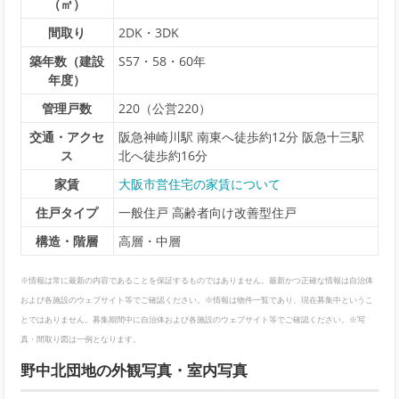
（㎡）
間取り
2DK・3DK
築年数（建設
S57・58・60年
年度）
管理戸数
220（公営220）
交通・アクセ
阪急神崎川駅 南東へ徒歩約12分 阪急十三駅
ス
北へ徒歩約16分
家賃
大阪市営住宅の家賃について
住戸タイプ
一般住戸 高齢者向け改善型住戸
構造・階層
高層・中層
※情報は常に最新の内容であることを保証するものではありません。最新かつ正確な情報は自治体
および各施設のウェブサイト等でご確認ください。※情報は物件一覧であり、現在募集中というこ
とではありません。募集期間中に自治体および各施設のウェブサイト等でご確認ください。※写
真・間取り図は一例となります。
野中北団地の外観写真・室内写真