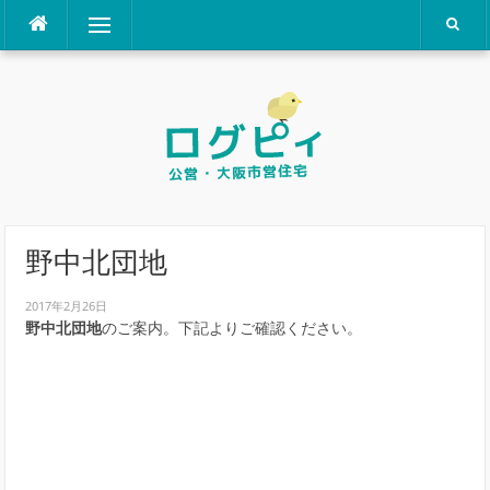
コ
メニュー
ン
テ
ン
ツ
へ
ス
キ
ッ
プ
野中北団地
2017年2月26日
野中北団地
のご案内。下記よりご確認ください。