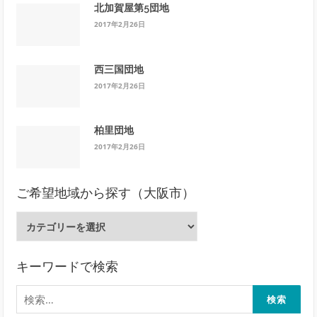
北加賀屋第5団地
2017年2月26日
西三国団地
2017年2月26日
柏里団地
2017年2月26日
ご希望地域から探す（大阪市）
ご
希
望
地
キーワードで検索
域
検
か
索:
ら