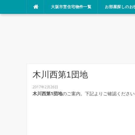
コ
大阪市営住宅物件一覧
お部屋探しのお
ン
テ
ン
ツ
へ
ス
キ
ッ
プ
木川西第1団地
2017年2月26日
木川西第1団地
のご案内。下記よりご確認ください