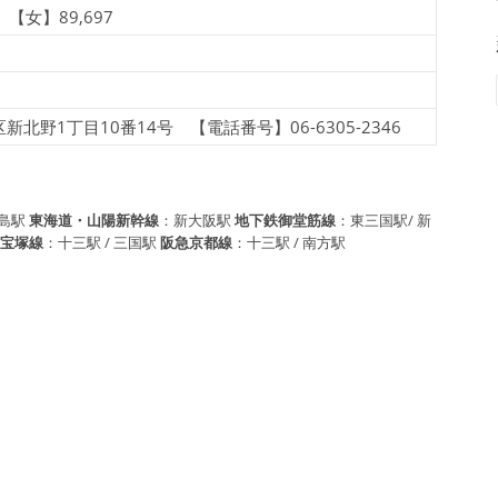
 【女】89,697
野1丁目10番14号 【電話番号】06-6305-2346
島駅
東海道・山陽新幹線
：新大阪駅
地下鉄御堂筋線
：東三国駅/ 新
急宝塚線
：十三駅 / 三国駅
阪急京都線
：十三駅 / 南方駅