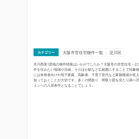
大阪市営住宅物件一覧
淀川区
カテゴリー
木川西第1団地の物件情報はいかがでしたか？大阪市の市営住宅・公
件を住みたい地域や沿線、そのほか駅など広範囲にすることで対象
には単身者向けや母子家庭、高齢者、子育て世代など家族構成や収
知っておくことが大切です。多くの間取り、間取り図を見たり調べ
ョンへの入居条件となることでしょう。