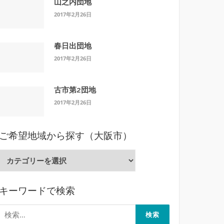
山之内団地
2017年2月26日
春日出団地
2017年2月26日
古市第2団地
2017年2月26日
ご希望地域から探す（大阪市）
ご
希
望
キーワードで検索
地
域
検
か
索: