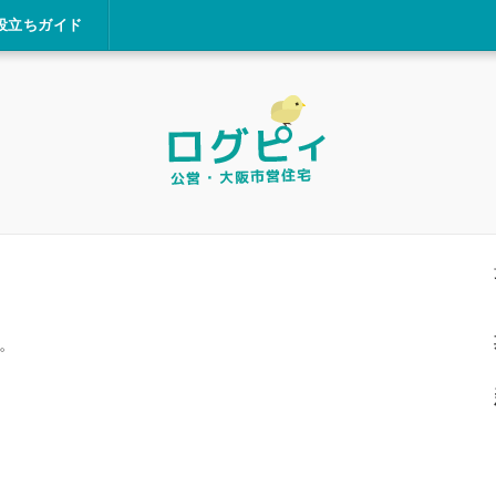
役立ちガイド
。