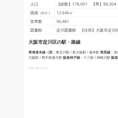
人口
【総数】178,001 【男】88,304
面積（k㎡）
12.64k㎡
世帯数
96,481
図書館
淀川図書館 【住所】大阪市淀川区新北
大阪市淀川区の駅・路線
東海道本線（西
：東淀川駅 / 新大阪駅 / 塚本駅
東西線
：加
大阪駅 / 西中島南方駅
阪急神戸線
：十三駅 / 神崎川駅
阪
スポンサーリンク