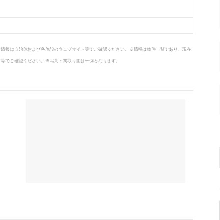
な情報は自治体および各施設のウェブサイト等でご確認ください。※情報は物件一覧であり、現在
ト等でご確認ください。※写真・間取り図は一例となります。