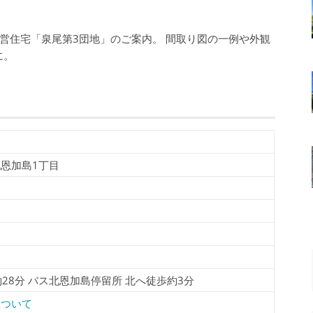
営住宅「泉尾第3団地」のご案内。 間取り図の一例や外観
に。
恩加島1丁目
約28分 バス北恩加島停留所 北へ徒歩約3分
について