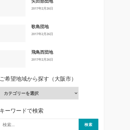
矢田部団地
2017年2月26日
歌島団地
2017年2月26日
飛鳥西団地
2017年2月26日
ご希望地域から探す（大阪市）
ご
希
望
キーワードで検索
地
域
検
か
索: