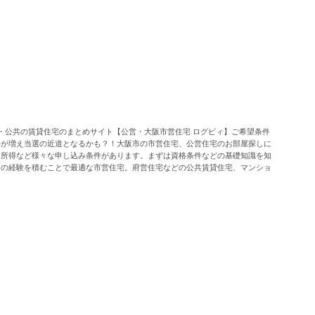
・公共の賃貸住宅のまとめサイト【公営・大阪市営住宅 ログピィ】ご希望条件
件が増え当選の近道となるかも？！大阪市の市営住宅、公営住宅のお部屋探しに
・所得など様々な申し込み条件があります。まずは資格条件などの基礎知識を知
山の経験を積むことで最適な市営住宅。府営住宅などの公共賃貸住宅、マンショ