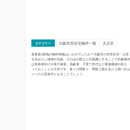
大阪市営住宅物件一覧
大正区
カテゴリー
泉尾第3団地の物件情報はいかがでしたか？大阪市の市営住宅・公営
を住みたい地域や沿線、そのほか駅など広範囲にすることで対象物
は単身者向けや母子家庭、高齢者、子育て世代など家族構成や収入
っておくことが大切です。多くの間取り、間取り図を見たり調べ沢
ンへの入居条件となることでしょう。