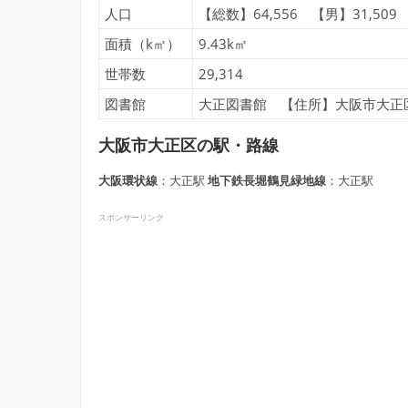
人口
【総数】64,556 【男】31,509 
面積（k㎡）
9.43k㎡
世帯数
29,314
図書館
大正図書館 【住所】大阪市大正区千島
大阪市大正区の駅・路線
大阪環状線
：大正駅
地下鉄長堀鶴見緑地線
：大正駅
スポンサーリンク