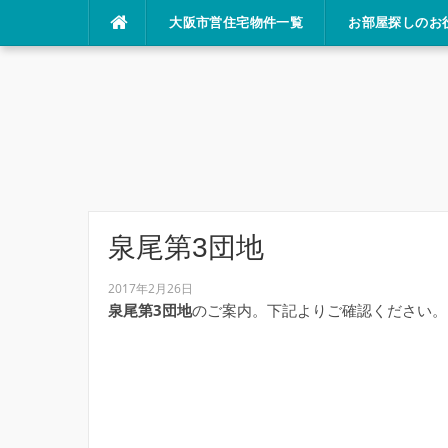
コ
大阪市営住宅物件一覧
お部屋探しのお
ン
テ
ン
ツ
へ
ス
キ
ッ
プ
泉尾第3団地
2017年2月26日
泉尾第3団地
のご案内。下記よりご確認ください。