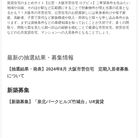
賃貸住宅のまとめサイト【公営・大阪市営住宅 ログピィ】ご希望条件を住みたい
地域や沿線、そのほか駅など広範囲にすることで対象物件が増え当選の近道とな
るかも？！大阪市の市営住宅、公営住宅のお部屋探しには単身者向けや母子家
庭、高齢者、子育て世代など家族構成や収入・所得など様々な申し込み条件があ
ります。まずは資格条件などの基礎知識を知っておくことが大切です。多くの間
取り、間取り図を見たり調べ沢山の経験を積むことで最適な市営住宅。府営住宅
などの公共賃貸住宅、マンションへの入居条件となることでしょう。
最新の抽選結果・募集情報
【抽選結果・発表】2024年8月 大阪市営住宅 定期入居者募集
について
新築募集
【新築募集】「泉北パークヒルズ竹城台」UR賃貸