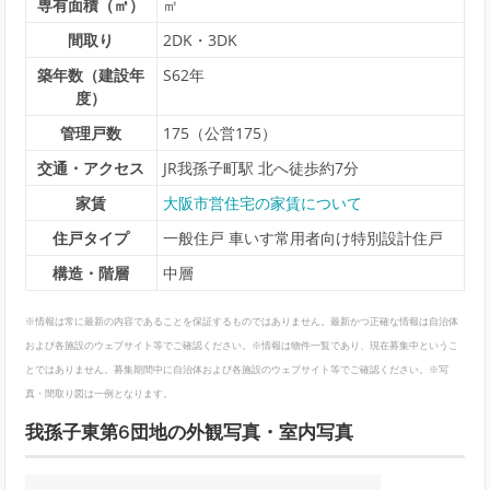
専有面積（㎡）
㎡
間取り
2DK・3DK
築年数（建設年
S62年
度）
管理戸数
175（公営175）
交通・アクセス
JR我孫子町駅 北へ徒歩約7分
家賃
大阪市営住宅の家賃について
住戸タイプ
一般住戸 車いす常用者向け特別設計住戸
構造・階層
中層
※情報は常に最新の内容であることを保証するものではありません。最新かつ正確な情報は自治体
および各施設のウェブサイト等でご確認ください。※情報は物件一覧であり、現在募集中というこ
とではありません。募集期間中に自治体および各施設のウェブサイト等でご確認ください。※写
真・間取り図は一例となります。
我孫子東第6団地の外観写真・室内写真