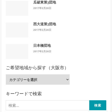
瓜破東第3団地
2017年2月26日
西大道第3団地
2017年2月26日
日本橋団地
2017年2月26日
ご希望地域から探す（大阪市）
ご
希
望
地
キーワードで検索
域
検
か
索:
ら