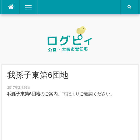
コ
メニュー
ン
テ
ン
ツ
へ
ス
キ
ッ
プ
我孫子東第6団地
2017年2月26日
我孫子東第6団地
のご案内。下記よりご確認ください。