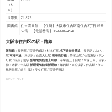
（k
㎡）
世帯数
71,875
図書館
住吉図書館 【住所】大阪市住吉区南住吉3丁目15番
57号 【電話番号】06-6606-4946
大阪市住吉区の駅・路線
阪和線
：長居駅 / 我孫子町駅 / 杉本町駅
地下鉄御堂筋線
：長居駅 / あびこ
駅
南海本線
：粉浜駅 / 住吉大社駅
南海高野線
：帝塚山駅 / 住吉東駅 / 沢ノ
町駅 / 我孫子前駅
阪堺電気軌道上町線
：帝塚山三丁目駅 / 帝塚山四丁目駅 /
神ノ木駅 / 住吉駅
阪堺電気軌道阪堺線
：塚西駅 / 東粉浜駅 / 住吉駅 / 住吉
鳥居前駅 / 細井川駅 / 安立町駅 / 我孫子道駅
スポンサーリンク