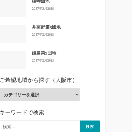
橋寺団地
2017年2月26日
井高野第3団地
2017年2月26日
姫島第1団地
2017年2月26日
ご希望地域から探す（大阪市）
ご
希
望
キーワードで検索
地
域
検
か
索: