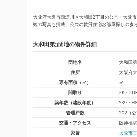
大阪府大阪市西淀川区大和田2丁目の公営・大阪市
観の写真も掲載。公共の賃貸住宅お部屋探しの参
大和田第3団地の物件詳細
団地名
大和田第
住所
大阪府大
専有面積（㎡）
㎡
間取り
2K・2D
築年数（建設年度）
S39・H
管理戸数
202（公
交通・アクセス
阪神福駅
家賃
大阪市