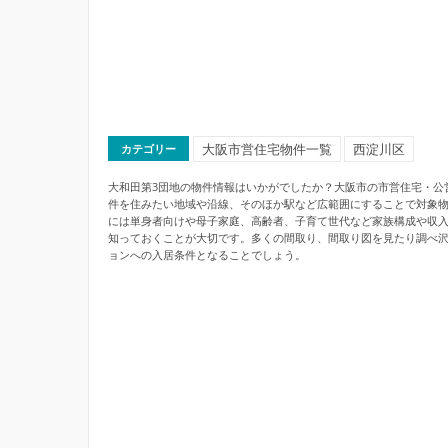
大阪市営住宅物件一覧
西淀川区
カテゴリー
大和田第3団地の物件情報はいかがでしたか？大阪市の市営住宅・公
件を住みたい地域や沿線、そのほか駅など広範囲にすることで対象
には単身者向けや母子家庭、高齢者、子育て世代など家族構成や収
知っておくことが大切です。多くの間取り、間取り図を見たり調べ
ョンへの入居条件となることでしょう。