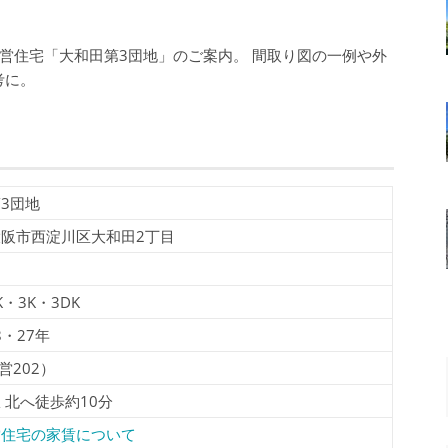
営住宅「大和田第3団地」のご案内。 間取り図の一例や外
考に。
3団地
阪市西淀川区大和田2丁目
K・3K・3DK
8・27年
営202）
 北へ徒歩約10分
営住宅の家賃について