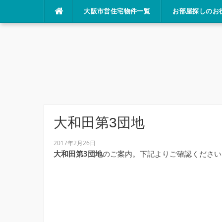
コ
大阪市営住宅物件一覧
お部屋探しのお
ン
テ
ン
ツ
へ
ス
キ
ッ
プ
大和田第3団地
2017年2月26日
大和田第3団地
のご案内。下記よりご確認ください