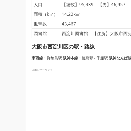
人口
【総数】95,439 【男】46,957 
面積（k㎡）
14.22k㎡
世帯数
43,467
図書館
西淀川図書館 【住所】大阪市西淀川区
大阪市西淀川区の駅・路線
東西線
：御幣島駅
阪神本線
：姫島駅 / 千船駅
阪神なんば
スポンサーリンク