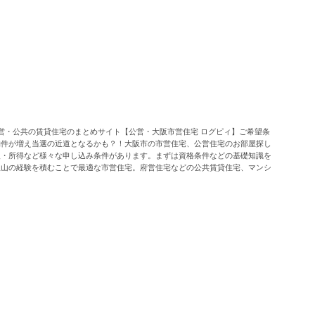
営・公共の賃貸住宅のまとめサイト【公営・大阪市営住宅 ログピィ】ご希望条
物件が増え当選の近道となるかも？！大阪市の市営住宅、公営住宅のお部屋探し
入・所得など様々な申し込み条件があります。まずは資格条件などの基礎知識を
沢山の経験を積むことで最適な市営住宅。府営住宅などの公共賃貸住宅、マンシ