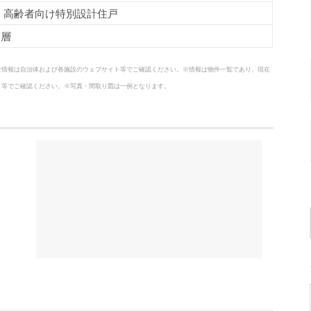
 高齢者向け特別設計住戸
高層
な情報は自治体および各施設のウェブサイト等でご確認ください。※情報は物件一覧であり、現在
ト等でご確認ください。※写真・間取り図は一例となります。