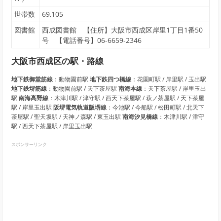
世帯数
69,105
図書館
西成図書館 【住所】大阪市西成区岸里1丁目1番50
号 【電話番号】06-6659-2346
大阪市西成区の駅・路線
地下鉄御堂筋線
：動物園前駅
地下鉄四つ橋線
：花園町駅 / 岸里駅 / 玉出駅
地下鉄堺筋線
：動物園前駅 / 天下茶屋駅
南海本線
：天下茶屋駅 / 岸里玉出
駅
南海高野線
：木津川駅 / 津守駅 / 西天下茶屋駅 / 萩ノ茶屋駅 / 天下茶屋
駅 / 岸里玉出駅
阪堺電気軌道阪堺線
：今池駅 / 今船駅 / 松田町駅 / 北天下
茶屋駅 / 聖天坂駅 / 天神ノ森駅 / 東玉出駅
南海汐見橋線
：木津川駅 / 津守
駅 / 西天下茶屋駅 / 岸里玉出駅
スポンサーリンク