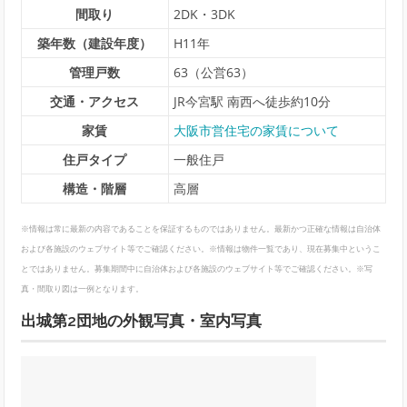
間取り
2DK・3DK
築年数（建設年度）
H11年
管理戸数
63（公営63）
交通・アクセス
JR今宮駅 南西へ徒歩約10分
家賃
大阪市営住宅の家賃について
住戸タイプ
一般住戸
構造・階層
高層
※情報は常に最新の内容であることを保証するものではありません。最新かつ正確な情報は自治体
および各施設のウェブサイト等でご確認ください。※情報は物件一覧であり、現在募集中というこ
とではありません。募集期間中に自治体および各施設のウェブサイト等でご確認ください。※写
真・間取り図は一例となります。
出城第2団地の外観写真・室内写真