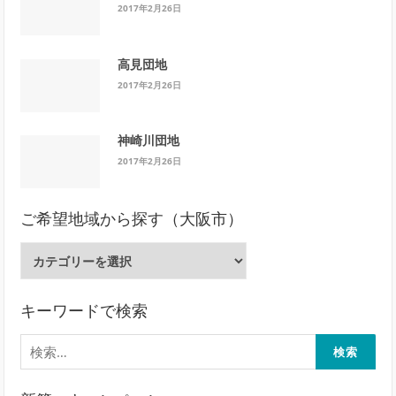
2017年2月26日
高見団地
2017年2月26日
神崎川団地
2017年2月26日
ご希望地域から探す（大阪市）
ご
希
望
地
キーワードで検索
域
検
か
索:
ら
探