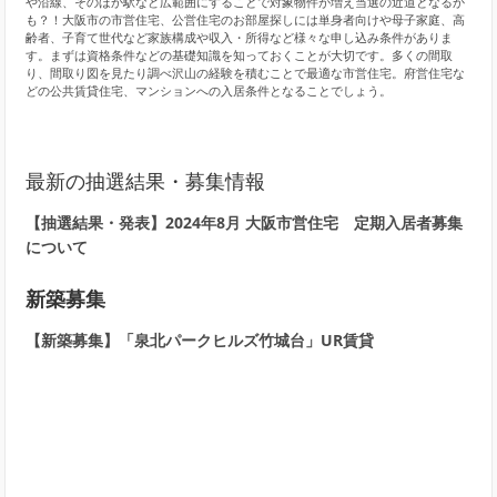
や沿線、そのほか駅など広範囲にすることで対象物件が増え当選の近道となるか
も？！大阪市の市営住宅、公営住宅のお部屋探しには単身者向けや母子家庭、高
齢者、子育て世代など家族構成や収入・所得など様々な申し込み条件がありま
す。まずは資格条件などの基礎知識を知っておくことが大切です。多くの間取
り、間取り図を見たり調べ沢山の経験を積むことで最適な市営住宅。府営住宅な
どの公共賃貸住宅、マンションへの入居条件となることでしょう。
最新の抽選結果・募集情報
【抽選結果・発表】2024年8月 大阪市営住宅 定期入居者募集
について
新築募集
【新築募集】「泉北パークヒルズ竹城台」UR賃貸