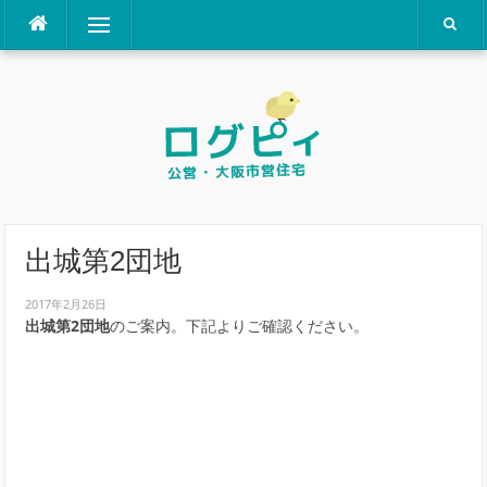
コ
メニュー
ン
テ
ン
ツ
へ
ス
キ
ッ
プ
出城第2団地
2017年2月26日
出城第2団地
のご案内。下記よりご確認ください。