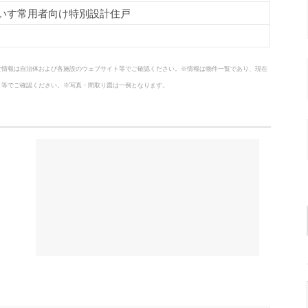
車いす常用者向け特別設計住戸
な情報は自治体および各施設のウェブサイト等でご確認ください。※情報は物件一覧であり、現在
ト等でご確認ください。※写真・間取り図は一例となります。