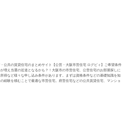
・公共の賃貸住宅のまとめサイト【公営・大阪市営住宅 ログピィ】ご希望条件
件が増え当選の近道となるかも？！大阪市の市営住宅、公営住宅のお部屋探しに
・所得など様々な申し込み条件があります。まずは資格条件などの基礎知識を知
山の経験を積むことで最適な市営住宅。府営住宅などの公共賃貸住宅、マンショ