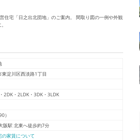
営住宅「日之出北団地」のご案内。 間取り図の一例や外観
に。
地
市東淀川区西淡路1丁目
K・2DK・2LDK・3DK・3LDK
90）
新大阪駅 北東へ徒歩約7分
宅の家賃について