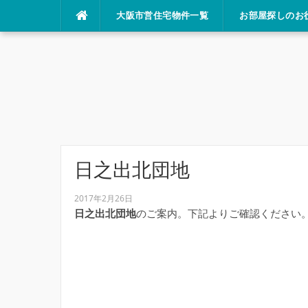
コ
大阪市営住宅物件一覧
お部屋探しのお
ン
テ
ン
ツ
へ
ス
キ
ッ
プ
日之出北団地
2017年2月26日
日之出北団地
のご案内。下記よりご確認ください