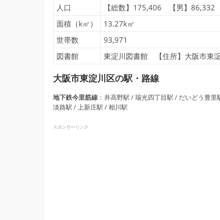
人口
【総数】175,406 【男】86,332
面積（k㎡）
13.27k㎡
世帯数
93,971
図書館
東淀川図書館 【住所】大阪市東淀川区
大阪市東淀川区の駅・路線
地下鉄今里筋線
：井高野駅 / 瑞光四丁目駅 / だいどう豊里
淡路駅 / 上新庄駅 / 相川駅
スポンサーリンク