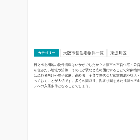
大阪市営住宅物件一覧
東淀川区
カテゴリー
日之出北団地の物件情報はいかがでしたか？大阪市の市営住宅・公営
を住みたい地域や沿線、そのほか駅など広範囲にすることで対象物
は単身者向けや母子家庭、高齢者、子育て世代など家族構成や収入
っておくことが大切です。多くの間取り、間取り図を見たり調べ沢
ンへの入居条件となることでしょう。