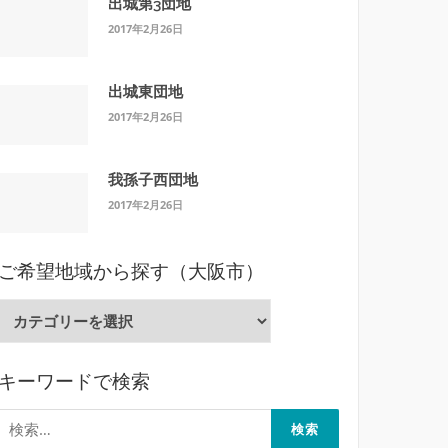
出城第3団地
2017年2月26日
出城東団地
2017年2月26日
我孫子西団地
2017年2月26日
ご希望地域から探す（大阪市）
ご
希
望
キーワードで検索
地
域
検
か
索: