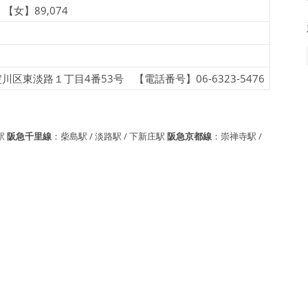
 【女】89,074
東淡路１丁目4番53号 【電話番号】06-6323-5476
駅
阪急千里線
：柴島駅 / 淡路駅 / 下新庄駅
阪急京都線
：崇禅寺駅 /