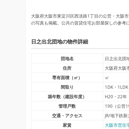
大阪府大阪市東淀川区西淡路1丁目の公営・大阪市
の写真も掲載。公共の賃貸住宅お部屋探しの参考
日之出北団地の物件詳細
団地名
日之出北団
住所
大阪府大阪
専有面積（㎡）
㎡
間取り
1DK・1LD
築年数（建設年度）
H20・22年
管理戸数
190（公営1
交通・アクセス
JR/地下鉄
家賃
大阪市営住