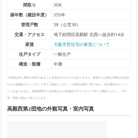
間取り
3DK
築年数（建設年度）
S55年
管理戸数
38（公営38）
交通・アクセス
地下鉄関目高殿駅 北西へ徒歩約14分
家賃
大阪市営住宅の家賃について
住戸タイプ
一般住戸
構造・階層
中層
※情報は常に最新の内容であることを保証するものではありません。最新かつ正確な情報は自治体
および各施設のウェブサイト等でご確認ください。※情報は物件一覧であり、現在募集中というこ
とではありません。募集期間中に自治体および各施設のウェブサイト等でご確認ください。※写
真・間取り図は一例となります。
高殿西第2団地の外観写真・室内写真