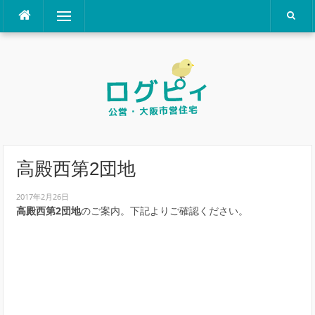
コ
メニュー
ン
テ
ン
ツ
へ
ス
キ
ッ
プ
高殿西第2団地
2017年2月26日
高殿西第2団地
のご案内。下記よりご確認ください。