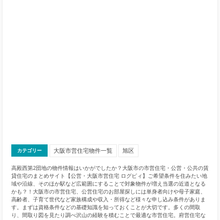
大阪市営住宅物件一覧
旭区
カテゴリー
高殿西第2団地の物件情報はいかがでしたか？大阪市の市営住宅・公営・公共の賃
貸住宅のまとめサイト【公営・大阪市営住宅 ログピィ】ご希望条件を住みたい地
域や沿線、そのほか駅など広範囲にすることで対象物件が増え当選の近道となる
かも？！大阪市の市営住宅、公営住宅のお部屋探しには単身者向けや母子家庭、
高齢者、子育て世代など家族構成や収入・所得など様々な申し込み条件がありま
す。まずは資格条件などの基礎知識を知っておくことが大切です。多くの間取
り、間取り図を見たり調べ沢山の経験を積むことで最適な市営住宅。府営住宅な