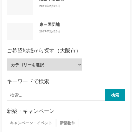
2017年2月26日
東三国団地
2017年2月26日
ご希望地域から探す（大阪市）
ご
希
望
地
キーワードで検索
域
検
か
索:
ら
探
新築・キャンペーン
す
（大
キャンペーン・イベント
新築物件
阪