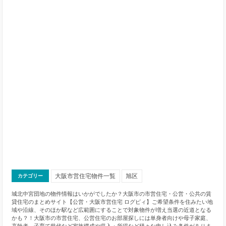
大阪市営住宅物件一覧
旭区
カテゴリー
城北中宮団地の物件情報はいかがでしたか？大阪市の市営住宅・公営・公共の賃
貸住宅のまとめサイト【公営・大阪市営住宅 ログピィ】ご希望条件を住みたい地
域や沿線、そのほか駅など広範囲にすることで対象物件が増え当選の近道となる
かも？！大阪市の市営住宅、公営住宅のお部屋探しには単身者向けや母子家庭、