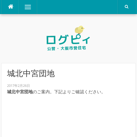
コ
メニュー
ン
テ
ン
ツ
へ
ス
キ
ッ
プ
城北中宮団地
2017年2月26日
城北中宮団地
のご案内。下記よりご確認ください。