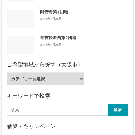
阿倍野第4団地
2017年2月26日
長吉長原西第2団地
2017年2月26日
ご希望地域から探す（大阪市）
ご
希
望
地
キーワードで検索
域
検
か
索:
ら
探
新築・キャンペーン
す
（大