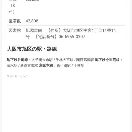
（k
㎡）
世帯数
43,898
図書館
旭図書館 【住所】大阪市旭区中宮1丁目11番14
号 【電話番号】06-6955-0307
大阪市旭区の駅・路線
地下鉄谷町線
：太子橋今市駅 / 千林大宮駅 / 関目高殿駅
地下鉄今里筋線
：
清水駅 / 新森古市駅
京阪本線
：森小路駅 / 千林駅
スポンサーリンク