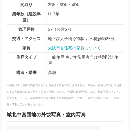
間取り
2DK・3DK・4DK
築年数（建設年
H13年
度）
管理戸数
57（公営57）
交通・アクセス
地下鉄太子橋今市駅 西へ徒歩約25分
家賃
大阪市営住宅の家賃について
住戸タイプ
一般住戸 車いす常用者向け特別設計住
戸
構造・階層
高層
※情報は常に最新の内容であることを保証するものではありません。最新かつ正確な情報は自治体
および各施設のウェブサイト等でご確認ください。※情報は物件一覧であり、現在募集中というこ
とではありません。募集期間中に自治体および各施設のウェブサイト等でご確認ください。※写
真・間取り図は一例となります。
城北中宮団地の外観写真・室内写真