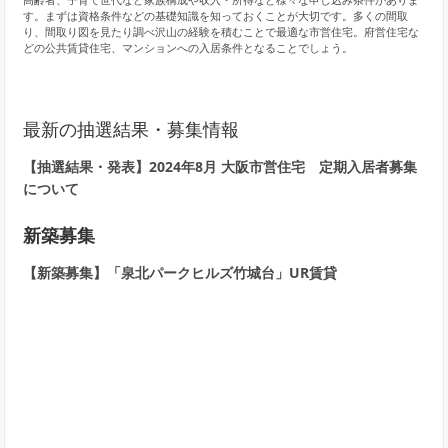
高齢者、子育て世代など家族構成や収入・所得など様々な申し込み条件がありま
す。まずは資格条件などの基礎知識を知っておくことが大切です。多くの間取
り、間取り図を見たり調べ沢山の経験を積むことで最適な市営住宅。府営住宅な
どの公共賃貸住宅、マンションへの入居条件となることでしょう。
最新の抽選結果・募集情報
【抽選結果・発表】2024年8月 大阪市営住宅 定期入居者募集
について
新築募集
【新築募集】「泉北パークヒルズ竹城台」UR賃貸