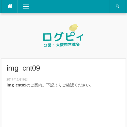
コ
メニュー
ン
テ
ン
ツ
へ
ス
キ
ッ
プ
img_cnt09
2017年5月16日
img_cnt09
のご案内。下記よりご確認ください。