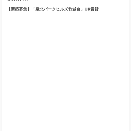
【新築募集】「泉北パークヒルズ竹城台」UR賃貸