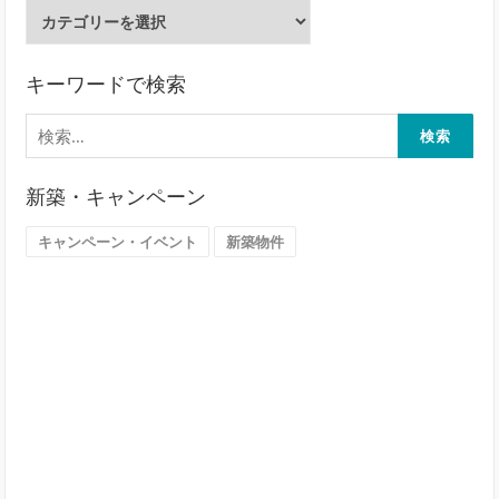
ご
希
望
地
キーワードで検索
域
検
か
索:
ら
探
新築・キャンペーン
す
（大
キャンペーン・イベント
新築物件
阪
市）