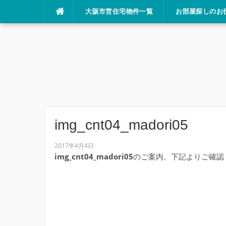
コ
大阪市営住宅物件一覧
お部屋探しのお
ン
テ
ン
ツ
へ
ス
キ
ッ
プ
img_cnt04_madori05
2017年4月4日
img_cnt04_madori05
のご案内。下記よりご確認