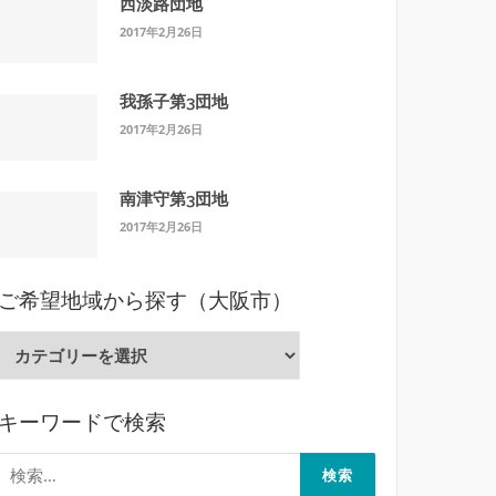
西淡路団地
2017年2月26日
我孫子第3団地
2017年2月26日
南津守第3団地
2017年2月26日
ご希望地域から探す（大阪市）
ご
希
望
キーワードで検索
地
域
検
か
索: